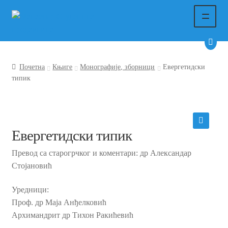
Прескочи
Скочи
на
на
навигацију
садржај
Почетна
Почетна
Књиге
Монографије, зборници
Eвергетидски
Књиге
типик
Производи
Како поручити
Eвергетидски типик
🔍
Превод са старогрчког и коментари: др Александар
Начин испоруке
Стојановић
Контакт
Уредници:
Проф. др Маја Анђелковић
Архимандрит др Тихон Ракићевић