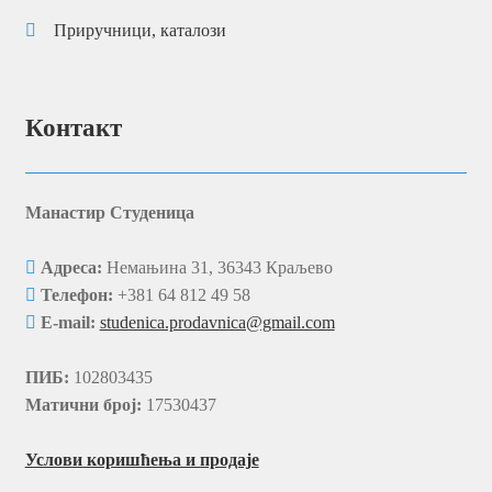
Историја уметности, уметност
Капитална издања
Књижевност, филологија
Манастирски типици
Монографије, зборници
Популарна издања
Приручници, каталози
Контакт
Манастир Студеница