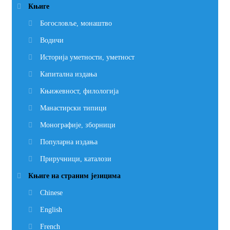
Категорије производа
Књиге
Богословље, монаштво
Водичи
Историја уметности, уметност
Капитална издања
Књижевност, филологија
Манастирски типици