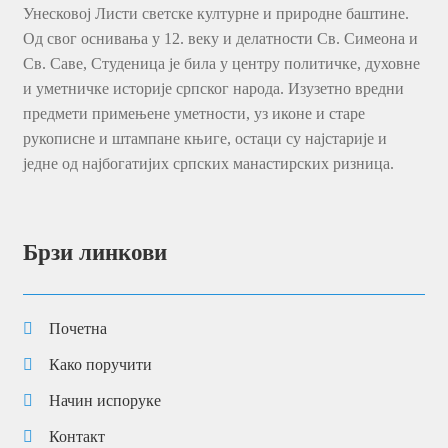
Манастир Студеница
Манастир Студеница је једна од највећих и
најзнаменитијих српских светиња, коју је у 12. веку
саградио Свети Симеон Мироточиви. Проглашена је
спомеником од изузетног значаја, и налази се на
Унесковој Листи светске културне и природне баштине.
Од свог оснивања у 12. веку и делатности Св. Симеона и
Св. Саве, Студеница је била у центру политичке, духовне
и уметничке историје српског народа. Изузетно вредни
предмети примењене уметности, уз иконе и старе
рукописне и штампане књиге, остаци су најстарије и
једне од најбогатијих српских манастирских ризница.