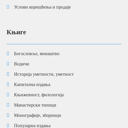
Брзи линкови
Почетна
Како поручити
Начин испоруке
Контакт
Услови коришћења и продаје
Књиге
Богословље, монаштво
Водичи