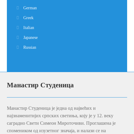
Монографије, зборници
Популарна издања
Приручници, каталози
Књиге на страним језицима
Chinese
English
French
German
Greek
Italian
Japanese
Russian