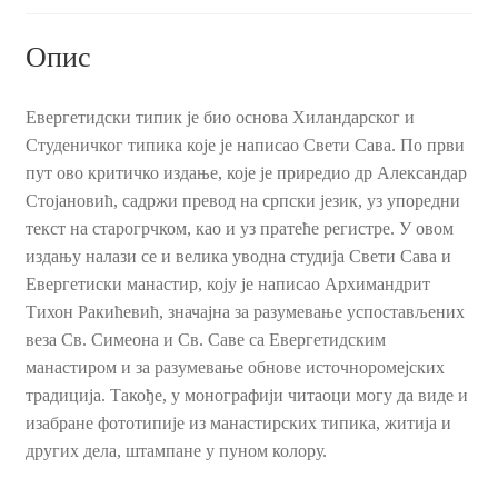
Опис
Евергетидски типик је био основа Хиландарског и
Студеничког типика које је написао Свети Сава. По први
пут ово критичко издање, које је приредио др Александар
Стојановић, садржи превод на српски језик, уз упоредни
текст на старогрчком, као и уз пратеће регистре. У овом
издању налази се и велика уводна студија Свети Сава и
Евергетиски манастир, коју је написао Архимандрит
Тихон Ракићевић, значајна за разумевање успостављених
веза Св. Симеона и Св. Саве са Евергетидским
манастиром и за разумевање обнове источноромејских
традиција. Такође, у монографији читаоци могу да виде и
изабране фототипије из манастирских типика, житија и
других дела, штампане у пуном колору.