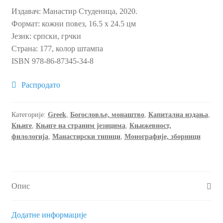
Издавач: Манастир Студеница, 2020.
Формат: кожни повез, 16.5 х 24.5 цм
Језик: српски, грчки
Страна: 177, колор штампа
ISBN 978-86-87345-34-8
Категорије:
Greek
,
Богословље, монаштво
,
Капитална издања
,
Књиге
,
Књиге на страним језицима
,
Књижевност,
филологија
,
Манастирски типици
,
Монографије, зборници
Опис
Додатне информације